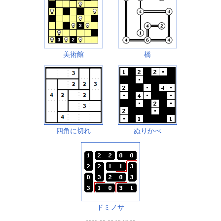
美術館
橋
四角に切れ
ぬりかべ
ドミノサ