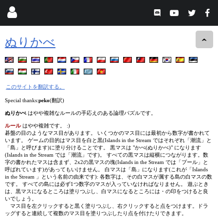
ぬりかべ
このサイトを翻訳する。
Special thanks:
peko
(翻訳)
ぬりかべ
はやや複雑なルールの手応えのある論理パズルです。
ルール
はやや複雑です。 :)
碁盤の目のようなマス目があります。 いくつかのマス目には最初から数字が書かれて
います。 ゲームの目的はマス目を白と黒(Islands in the Stream ではそれぞれ「潮流」と
「島」と呼びます)に塗り分けることです。 黒マスは "かべ(ぬりかべ)" になります
(Islands in the Stream では「潮流」です)。 すべての黒マスは縦横につながります。数
字の書かれたマスは含まず、2x2の黒マスの塊(Islands in the Stream では「プール」と
呼ばれています)があってもいけません。 白マスは「島」になります(これが「Islands
in the Stream 」という名前の由来です): 各数字は、その白マスが属する島の白マスの数
です。 すべての島には必ず1つ数字のマスが入っていなければなりません。 遊ぶとき
は、黒マスになるところは塗りつぶし、白マスになるところには・の印をつけると良
いでしょう。
マス目を左クリックすると黒く塗りつぶし、右クリックすると点をつけます。ドラ
ッグすると連続して複数のマス目を塗りつぶしたり点を付けたりできます。