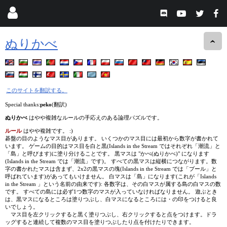
ぬりかべ
このサイトを翻訳する。
Special thanks:
peko
(翻訳)
ぬりかべ
はやや複雑なルールの手応えのある論理パズルです。
ルール
はやや複雑です。 :)
碁盤の目のようなマス目があります。 いくつかのマス目には最初から数字が書かれて
います。 ゲームの目的はマス目を白と黒(Islands in the Stream ではそれぞれ「潮流」と
「島」と呼びます)に塗り分けることです。 黒マスは "かべ(ぬりかべ)" になります
(Islands in the Stream では「潮流」です)。 すべての黒マスは縦横につながります。数
字の書かれたマスは含まず、2x2の黒マスの塊(Islands in the Stream では「プール」と
呼ばれています)があってもいけません。 白マスは「島」になります(これが「Islands
in the Stream 」という名前の由来です): 各数字は、その白マスが属する島の白マスの数
です。 すべての島には必ず1つ数字のマスが入っていなければなりません。 遊ぶとき
は、黒マスになるところは塗りつぶし、白マスになるところには・の印をつけると良
いでしょう。
マス目を左クリックすると黒く塗りつぶし、右クリックすると点をつけます。ドラ
ッグすると連続して複数のマス目を塗りつぶしたり点を付けたりできます。