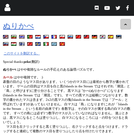
ぬりかべ
このサイトを翻訳する。
Special thanks:
peko
(翻訳)
ぬりかべ
はやや複雑なルールの手応えのある論理パズルです。
ルール
はやや複雑です。 :)
碁盤の目のようなマス目があります。 いくつかのマス目には最初から数字が書かれて
います。 ゲームの目的はマス目を白と黒(Islands in the Stream ではそれぞれ「潮流」と
「島」と呼びます)に塗り分けることです。 黒マスは "かべ(ぬりかべ)" になります
(Islands in the Stream では「潮流」です)。 すべての黒マスは縦横につながります。数
字の書かれたマスは含まず、2x2の黒マスの塊(Islands in the Stream では「プール」と
呼ばれています)があってもいけません。 白マスは「島」になります(これが「Islands
in the Stream 」という名前の由来です): 各数字は、その白マスが属する島の白マスの数
です。 すべての島には必ず1つ数字のマスが入っていなければなりません。 遊ぶとき
は、黒マスになるところは塗りつぶし、白マスになるところには・の印をつけると良
いでしょう。
マス目を左クリックすると黒く塗りつぶし、右クリックすると点をつけます。ドラ
ッグすると連続して複数のマス目を塗りつぶしたり点を付けたりできます。